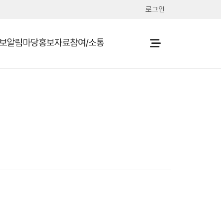
로그인
보
알림마당
홍보자료
참여/소통
열기
열기
열기
열기