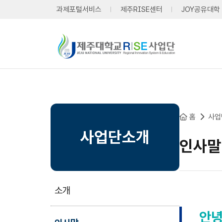
본문 바로가기
과제포털서비스
제주RISE센터
JOY공유대학
홈
사업
사업단소개
인사말
소개
안녕