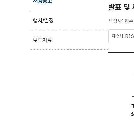
채용공고
발표 및
행사/일정
작성자: 제주
제2차 RI
보도자료