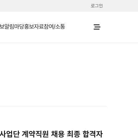
로그인
보
알림마당
홍보자료
참여/소통
열기
열기
열기
열기
 사업단 계약직원 채용 최종 합격자