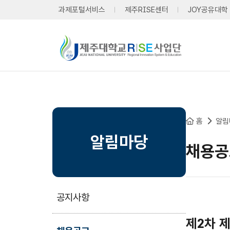
본문 바로가기
과제포털서비스
제주RISE센터
JOY공유대학
홈
알림
알림마당
채용공
공지사항
제2차 