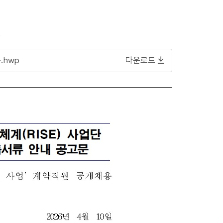
6
.hwp
다운로드